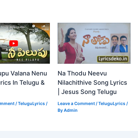
Na Thodu Neevu
upu Valana Nenu
Nilachithive Song Lyrics
rics In Telugu &
| Jesus Song Telugu
Leave a Comment
/
TeluguLyrics
/
omment
/
TeluguLyrics
/
By
Admin