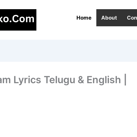
Home
About
Con
 Lyrics Telugu & English |