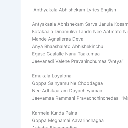
Anthyakala Abhishekam Lyrics English
Antyakaala Abhishekam Sarva Janula Kosa
Kotakaala Dinamulivi Tandri Nee Aatmato 
Mande Agnalleraa Deva
Anya Bhaashalato Abhishekinchu
Egase Gaalalle Nanu Taakumaa
Jeevanadi Valene Pravahinchumaa “Antya”
Emukala Loyalona
Goppa Sainyamu Ne Choodagaa
Nee Adhikaaram Dayacheyumaa
Jeevamaa Rammani Pravachchinchedaa “M
Karmela Kunda Paina
Goppa Meghamai Aavarinchagaa
Aahabu Bhayapadina