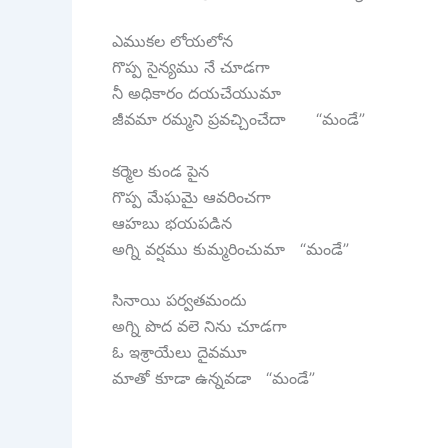
ఎముకల లోయలోన
గొప్ప సైన్యము నే చూడగా
నీ అధికారం దయచేయుమా
జీవమా రమ్మని ప్రవచ్చించేదా “మండే”
కర్మెల కుండ పైన
గొప్ప మేఘమై ఆవరించగా
ఆహబు భయపడిన
అగ్ని వర్షము కుమ్మరించుమా “మండే”
సినాయి పర్వతమందు
అగ్ని పొద వలె నిను చూడగా
ఓ ఇశ్రాయేలు దైవమూ
మాతో కూడా ఉన్నవడా “మండే”