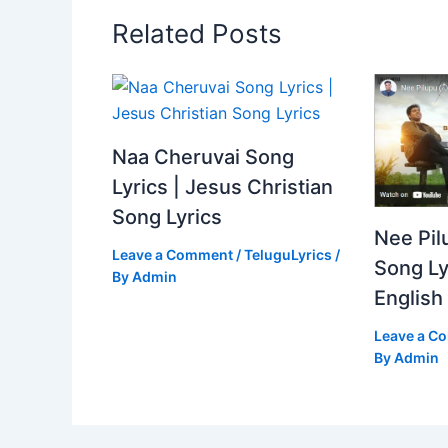
Related Posts
Naa Cheruvai Song
Lyrics | Jesus Christian
Song Lyrics
Nee Pil
Leave a Comment
/
TeluguLyrics
/
Song Ly
By
Admin
English
Leave a C
By
Admin