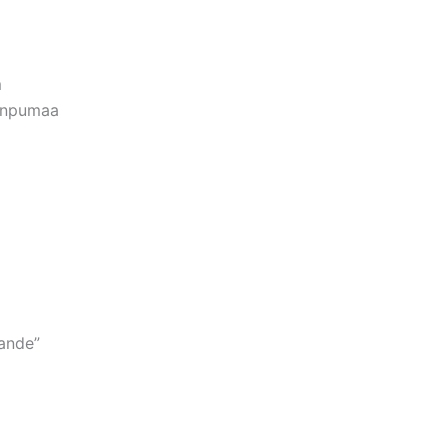
m
Ninpumaa
ande”