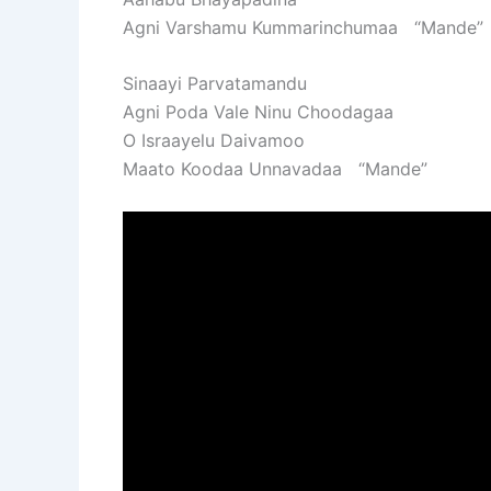
Agni Varshamu Kummarinchumaa “Mande”
Sinaayi Parvatamandu
Agni Poda Vale Ninu Choodagaa
O Israayelu Daivamoo
Maato Koodaa Unnavadaa “Mande”