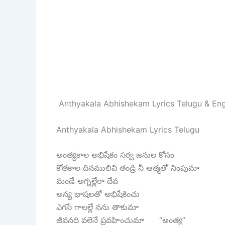
Anthyakala Abhishekam Lyrics Telugu & Engl
Anthyakala Abhishekam Lyrics Telugu
అంత్యకాల అభిషేకం సర్వ జనుల కోసం
కోతకాల దినములివి తండ్రి నీ ఆత్మతో నింపుమా
మండే అగ్నల్లేరా దేవ
అన్య భాషలతో అభిషేకించు
ఎగసే గాలల్లే నను తాకుమా
జీవనది వలెనే ప్రవహించుమా “అంత్య”