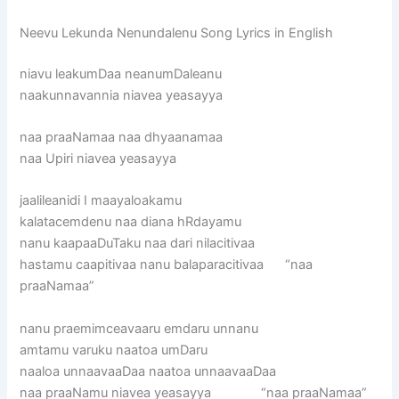
Neevu Lekunda Nenundalenu Song Lyrics in English
niavu leakumDaa neanumDaleanu
naakunnavannia niavea yeasayya
naa praaNamaa naa dhyaanamaa
naa Upiri niavea yeasayya
jaalileanidi I maayaloakamu
kalatacemdenu naa diana hRdayamu
nanu kaapaaDuTaku naa dari nilacitivaa
hastamu caapitivaa nanu balaparacitivaa “naa
praaNamaa”
nanu praemimceavaaru emdaru unnanu
amtamu varuku naatoa umDaru
naaloa unnaavaaDaa naatoa unnaavaaDaa
naa praaNamu niavea yeasayya “naa praaNamaa”