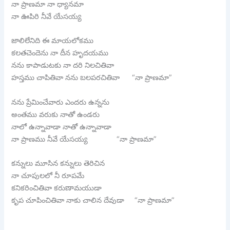
నా ప్రాణమా నా ధ్యానమా
నా ఊపిరి నీవే యేసయ్య
జాలిలేనిది ఈ మాయలోకము
కలతచెందెను నా దీన హృదయము
నను కాపాడుటకు నా దరి నిలచితివా
హస్తము చాపితివా నను బలపరచితివా “నా ప్రాణమా”
నను ప్రేమించేవారు ఎందరు ఉన్నను
అంతము వరుకు నాతో ఉండరు
నాలో ఉన్నావాడా నాతో ఉన్నావాడా
నా ప్రాణము నీవే యేసయ్య “నా ప్రాణమా”
కన్నులు మూసిన కన్నులు తెరిచిన
నా చూపులలో నీ రూపమే
కనికరించితివా కరుణామయుడా
కృప చూపించితివా నాకు చాలిన దేవుడా “నా ప్రాణమా”