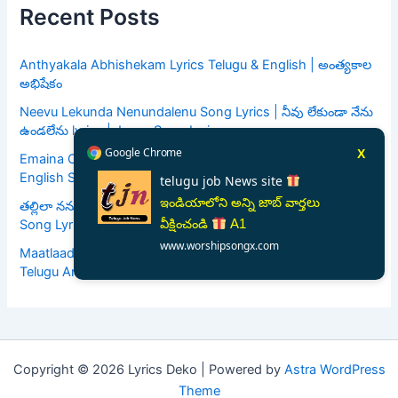
Recent Posts
Anthyakala Abhishekam Lyrics Telugu & English | అంత్యకాల
అభిషేకం
Neevu Lekunda Nenundalenu Song Lyrics | నీవు లేకుండా నేను
ఉండలేను lyrics | Jesus Song Lyrics
Google Chrome
X
Emaina Cheyagalavu | ఏమైనా చేయగలవు | Telugu And
English Song Lyrics
telugu job News site
ఇండియాలోని అన్ని జాబ్ వార్తలు
తల్లిలా నన్ను | Thalli la Nannu | Telugu And English | Christian
Song Lyrics
వీక్షించండి
A1
www.worshipsongx.com
Maatlaadavaayesayya Naato || మాట్లాడవాయేసయ్య నాతో ||
Telugu And English || Song Lyrics
Copyright © 2026 Lyrics Deko | Powered by
Astra WordPress
Theme