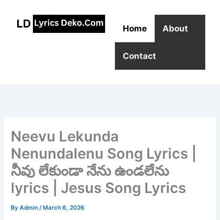
Skip
to
Home
About
content
Contact
Neevu Lekunda
Nenundalenu Song Lyrics |
నీవు లేకుండా నేను ఉండలేను
lyrics | Jesus Song Lyrics
By
Admin
/
March 6, 2026