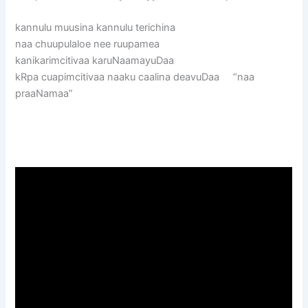
kannulu muusina kannulu terichina
naa chuupulaloe nee ruupamea
kanikarimcitivaa karuNaamayuDaa
kRpa cuapimcitivaa naaku caalina deavuDaa “naa
praaNamaa”