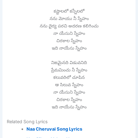
కష్టాలలో కన్నీలలో
నను మోయు నీ స్నేహం
నను దైర్య పరచి అదరణ కలిగించు
నా యేసుని స్నేహం
చిరకాల స్నేహం
ఇది నాయేసు స్నేహం
నిజమైనది విడువనిది
ప్రేమమించు నీ స్నేహం
కలువరిలో చూపిన
ఆ సిలువ స్నేహం
నా యేసుని స్నేహం
చిరకాల స్నేహం
ఇది నాయేసు స్నేహం
Related Song Lyrics
Naa Cheruvai Song Lyrics