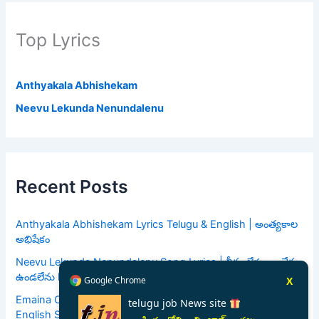
Top Lyrics
Anthyakala Abhishekam
Neevu Lekunda Nenundalenu
Recent Posts
Anthyakala Abhishekam Lyrics Telugu & English | అంత్యకాల
అభిషేకం
Neevu Lekunda Nenundalenu Song Lyrics | నీవు లేకుండా నేను
ఉండలేను lyrics | Jesus Song Lyrics
Google Chrome
X
Emaina Cheyagalavu | ఏమైనా చేయగలవు | Telugu And
telugu job News site
English Song Lyrics