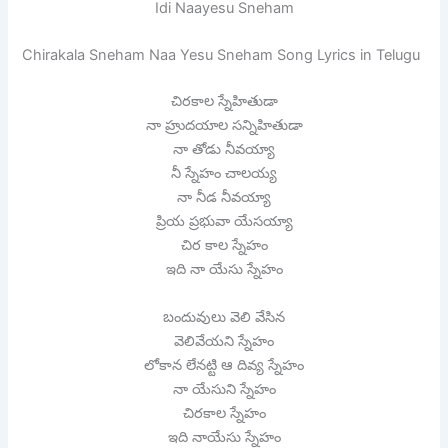
Idi Naayesu Sneham
Chirakala Sneham Naa Yesu Sneham Song Lyrics in Telugu
చిరకాల స్నేహితుడా
నా హ్రుదయాల సన్నిహితుడా
నా తోడు నీవయ్యా
నీ స్నేహం చాలయ్య
నా నీడ నీవయ్యా
ప్రియ ప్రభువా యేసయ్యా
చిర కాల స్నేహం
ఇది నా యేసు స్నేహం
బందువులు వెలి వేసిన
వెలివేయని స్నేహం
లోకాన లేనట్టి ఆ దివ్య స్నేహం
నా యేసుని స్నేహం
చిరకాల స్నేహం
ఇది నాయేసు స్నేహం