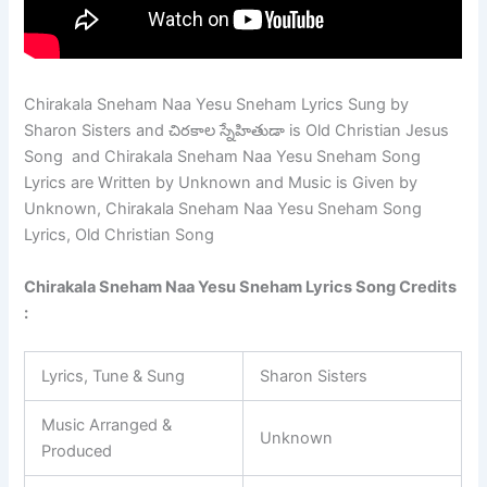
Chirakala Sneham Naa Yesu Sneham Lyrics Sung by
Sharon Sisters and చిరకాల స్నేహితుడా is Old Christian Jesus
Song and Chirakala Sneham Naa Yesu Sneham Song
Lyrics are Written by Unknown and Music is Given by
Unknown, Chirakala Sneham Naa Yesu Sneham Song
Lyrics, Old Christian Song
Chirakala Sneham Naa Yesu Sneham Lyrics Song Credits
:
Lyrics, Tune & Sung
Sharon Sisters
Music Arranged &
Unknown
Produced