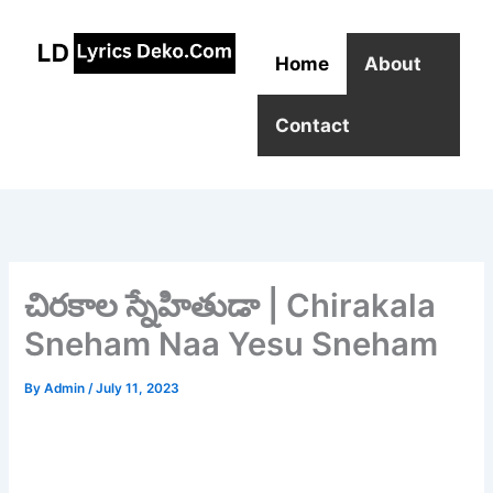
Skip
to
Home
About
content
Contact
చిరకాల స్నేహితుడా | Chirakala
Sneham Naa Yesu Sneham
By
Admin
/
July 11, 2023