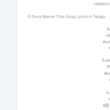
Hallelo
O Deva Manne Thisi Song Lyrics in Telugu
ఓ
చక
ముచ్
నీ ర
గ
జీవ
ఓ 
భ
భల్లే