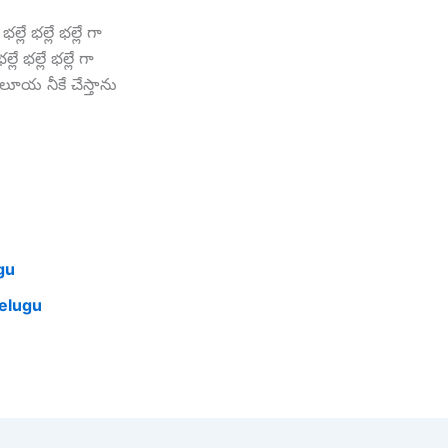
భల్లే భల్లే భల్లే గా
ల్లే భల్లే భల్లే గా
ెలూయ నీకే చేస్తాను
gu
Telugu