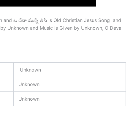
and ఓ దేవా మన్నే తీసి is Old Christian Jesus Song and
n by Unknown and Music is Given by Unknown, O Deva
Unknown
Unknown
Unknown