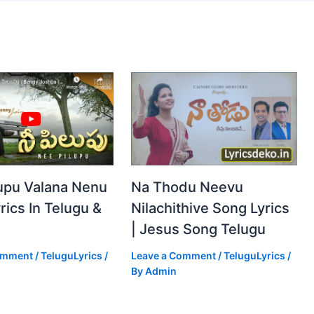
Na Thodu Neevu
upu Valana Nenu
Nilachithive Song Lyrics
rics In Telugu &
| Jesus Song Telugu
Leave a Comment
/
TeluguLyrics
/
omment
/
TeluguLyrics
/
By
Admin