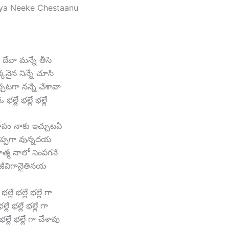
oya Neeke Chestaanu
 దేవా మన్నే తీసి
్కనైన నిన్నే చూసి
చటగా నన్నే చేశావా
ఓ భల్లే భల్లే భల్లే
ూపం నాకు ఇచ్చుటఏ
ొప్పగా వున్నదయ
ాత్మ నాలో నింపగనే
జీవిగానైతినయ
భల్లే భల్లే భల్లే గా
ల్లే భల్లే భల్లే గా
 భల్లే భల్లే గా చేశావు