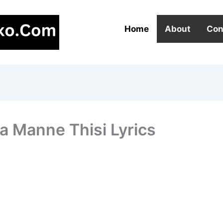
Home
About
Con
eva Manne Thisi Lyrics