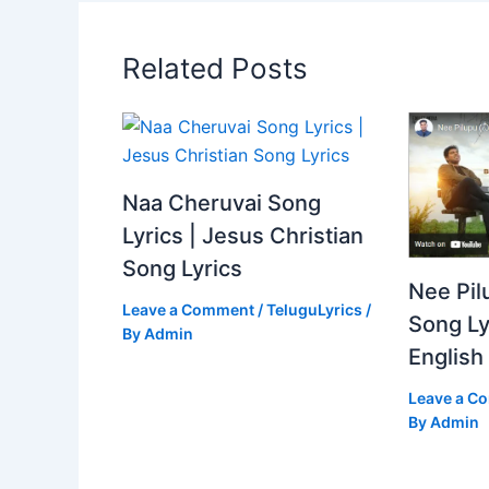
Related Posts
Naa Cheruvai Song
Lyrics | Jesus Christian
Song Lyrics
Nee Pil
Leave a Comment
/
TeluguLyrics
/
Song Ly
By
Admin
English
Leave a C
By
Admin