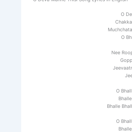
O De
Chakka
Muchchata
O Bha
Nee Roop
Gopp
Jeevaat
Jee
O Bhall
Bhalle
Bhalle Bha
O Bhall
Bhalle