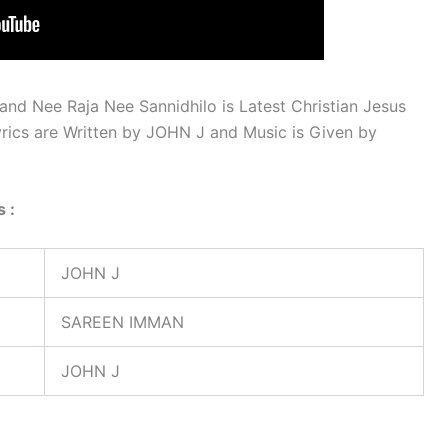
nd Nee Raja Nee Sannidhilo is Latest Christian Jesus
rics are Written by JOHN J and Music is Given by
 :
JOHN J
SAREEN IMMAN
JOHN J