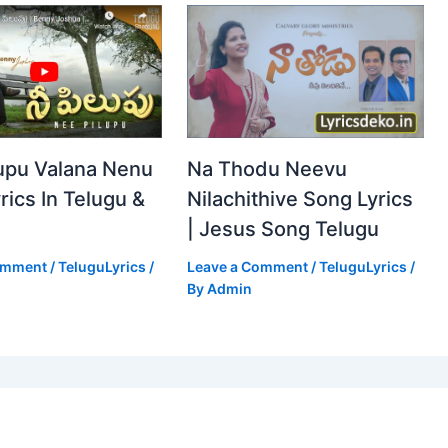
Na Thodu Neevu
upu Valana Nenu
Nilachithive Song Lyrics
rics In Telugu &
| Jesus Song Telugu
Leave a Comment
/
TeluguLyrics
/
omment
/
TeluguLyrics
/
By
Admin