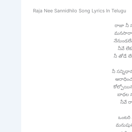
Raja Nee Sannidhilo Song Lyrics In Telugu
రాజా నీ 
మనసారా ఆర
నేనుండలే
నీవే ల
నీ తోడే ల
నీ సన్నిధ
ఆరాధించ
కోల్పోయి
బాధల న
నీవే 
ఒంటరి 
మనుషులెల