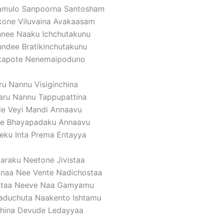
amulo Sanpoorna Santosham
kone Viluvaina Avakaasam
nnee Naaku Ichchutakunu
ndee Bratikinchutakunu
kapote Nenemaipoduno
ru Nannu Visiginchina
aru Nannu Tappupattina
de Veyi Mandi Annaavu
e Bhayapadaku Annaavu
eku Inta Prema Entayya
araku Neetone Jivistaa
inaa Nee Vente Nadichostaa
artaa Neeve Naa Gamyamu
aduchuta Naakento Ishtamu
china Devude Ledayyaa