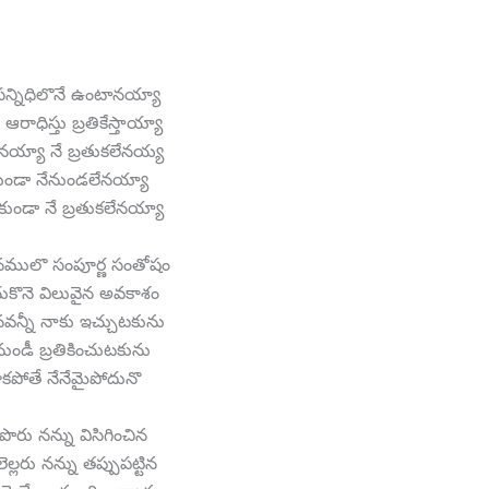
సన్నిధిలొనే ఉంటానయ్యా
ాధిస్తు బ్రతికేస్తాయ్యా
నయ్యా నే బ్రతుకలేనయ్య
ేకుండా నేనుండలేనయ్యా
ేకుండా నే బ్రతుకలేనయ్యా
ానములొ సంపూర్ణ సంతోషం
ుకొనె విలువైన అవకాశం
నవన్నీ నాకు ఇచ్చుటకును
ుండీ బ్రతికించుటకును
రాకపోతే నేనేమైపోదునొ
పొరు నన్ను విసిగించిన
్లరు నన్ను తప్పుపట్టిన