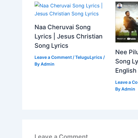
Naa Cheruvai Song
Lyrics | Jesus Christian
Song Lyrics
Nee Pil
Leave a Comment
/
TeluguLyrics
/
Song Ly
By
Admin
English
Leave a C
By
Admin
Leave a Comment