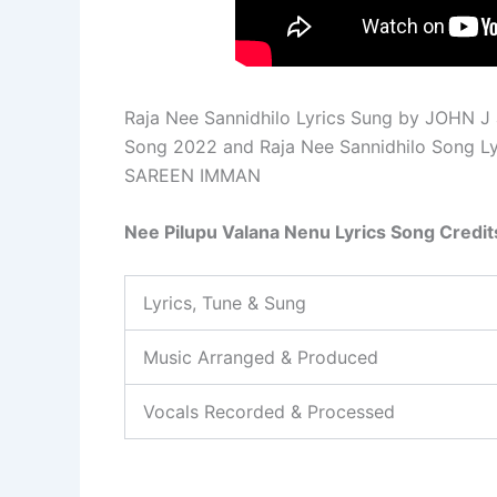
Raja Nee Sannidhilo Lyrics Sung by JOHN J a
Song 2022 and Raja Nee Sannidhilo Song Ly
SAREEN IMMAN
Nee Pilupu Valana Nenu Lyrics Song Credits
Lyrics, Tune & Sung
Music Arranged & Produced
Vocals Recorded & Processed