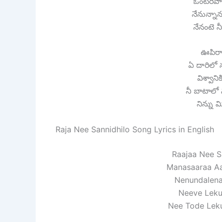
ఒంటరివా
నేనున్న
నేనంటె 
ఊపిరాగ
ఏ దారిలో న
విశ్వాని
నీ బాటాలో
నిన్ను 
Raja Nee Sannidhilo Song Lyrics in English
Raajaa Nee S
Manasaaraa Aa
Nenundalena
Neeve Leku
Nee Tode Lek