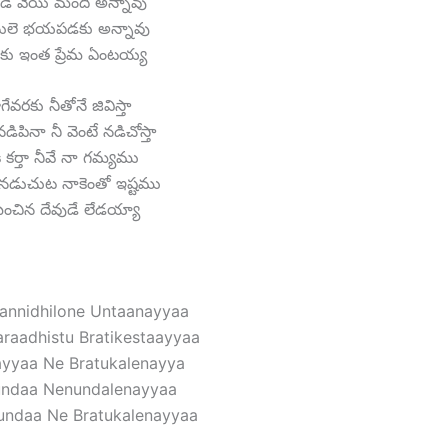
డె వేయి మంది అన్నావు
ానులె భయపడకు అన్నావు
నీకు ఇంత ప్రేమ ఏంటయ్య
ేవరకు నీతోనే జివిస్తా
డిపినా నీ వెంటే నడిచోస్తా
కి కర్తా నీవే నా గమ్యము
 నడుచుట నాకెంతో ఇష్టము
మించిన దేవుడే లేడయ్యా
annidhilone Untaanayyaa
raadhistu Bratikestaayyaa
yyaa Ne Bratukalenayya
ndaa Nenundalenayyaa
undaa Ne Bratukalenayyaa