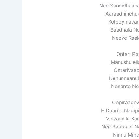
Nee Sannidhaan
Aaraadhinchu
Kolpoyinava
Baadhala Nu
Neeve Raa
Ontari Po
Manushulell
Ontarivaa
Nenunnaanul
Nenante Ne
Oopiraagev
E Daarilo Nadip
Visvaaniki K
Nee Baataalo N
Ninnu Min