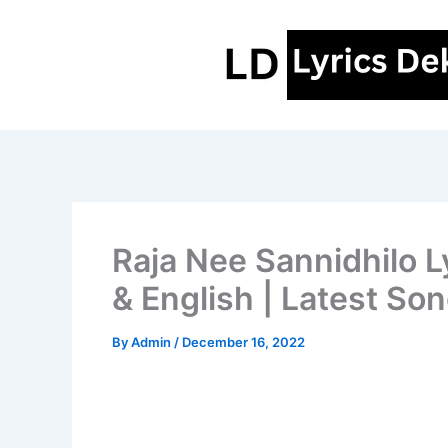
Skip
to
content
Raja Nee Sannidhilo Ly
& English | Latest So
By
Admin
/
December 16, 2022